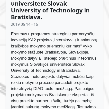
mokymai Slovakijos
universitete Slovak
University of Technology in
Bratislava.
2019 05 14 - 16
Erasmus+ programos strateginių partnerysčių
inovacijų KA2 projekto „Interaktyvių ir animuotų
braižybos mokymo priemonių kūrimas“ vyko
mokymo stažuotė Bratislavoje, Slovakijoje.
Mokymo dalyviai stebėjo praktinius ir teorinius
mokymus Slovakijos universitete Slovak
University of Technology in Bratislava.
Stažuotės metu projekto dalyviai mokėsi kaip
reikia mokymo procese panaudoti projekto
interaktyvią DIAD-tools medžiagą. Pasibaigus
projekto mokymams Bratislavoje ekspertai, iš
visų projekto partnerių šalių, turėjo galimybę