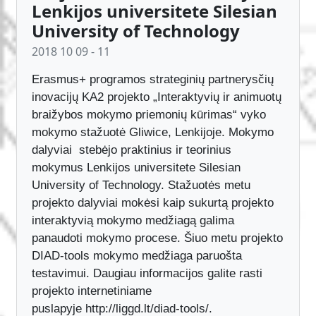
Projekto DIAD-tools mokymai
Lenkijos universitete Silesian
University of Technology
2018 10 09 - 11
Erasmus+ programos strateginių partnerysčių
inovacijų KA2 projekto „Interaktyvių ir animuotų
braižybos mokymo priemonių kūrimas“ vyko
mokymo stažuotė Gliwice, Lenkijoje. Mokymo
dalyviai stebėjo praktinius ir teorinius
mokymus Lenkijos universitete Silesian
University of Technology. Stažuotės metu
projekto dalyviai mokėsi kaip sukurtą projekto
interaktyvią mokymo medžiagą galima
panaudoti mokymo procese. Šiuo metu projekto
DIAD-tools mokymo medžiaga paruošta
testavimui. Daugiau informacijos galite rasti
projekto internetiniame