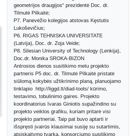
P5. „Lietuvos Inžinerinės grafikos ir
geometrijos draugijos“ prezidentė Doc. dr.
Tilmutė Pilkaitė;
P7. Panevėžio kolegijos atstovas Kęstutis
Lukoševičius;
P6. RIGAS TEHNISKA UNIVERSITATE
(Latvija), Doc. dr. Zoja Veide;
P8. Silesian University of Technology (Lenkija),
Doc.dr. Monika SROKA-BIZON
Antrosios dienos susitikimo metu projekto
partneris P5 doc. dr. Tilmutė Pilkaitė pristatė
siūlomą kokybės užtikrinimo planą, planuojamo
tinklapio http://liggd.lt/diad-tools/ kūrimo,
testavimo, tobulinimo gaires. Projekto
koordinatorius Ivaras Giniotis supažindino su
projekto veiklos grafiku, kuriam pritarė visi
projekto partneriai. Taip pat buvo aptarti ir
išspręsti įvairūs klausimai susiję su sutartimis,