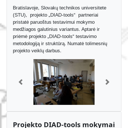
2018 11 06 - 07
Bratislavoje, Slovakų technikos universitete
(STU), projekto „DIAD-tools“ partneriai
pristatė paruoštus testavimui mokymo
medžiagos galutinius variantus. Aptarė ir
priėmė projekto „DIAD-tools“ testavimo
metodologiją ir struktūrą. Numatė tolimesnių
projekto veiklų darbus.
Previous
Next