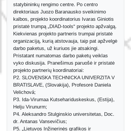
035177 susitikimas Vilniuje VšĮ Vilniaus
statybininkų rengimo centre. Po centro
direktoriaus Juozo Baranausko sveikinimo
kalbos, projekto koordinatorius Ivaras Giniotis
pristatė trumpą „DIAD-tools“ projekto apžvalgą.
Kiekvienas projekto partneris trumpai pristatė
organizaciją, kurią atstovauja, taip pat apžvelgė
darbo paketus, už kuriuos jie atsakingi.
Pristatant numatomas darbo paketų veiklas
vyko diskusija. Pranešimus paruošė ir pristatė
projekto partnerių koordinatoriai:
P2. SLOVENSKA TECHNICKA UNIVERZITA V
BRATISLAVE, (Slovakija), Profesorė Daniela
Velichová;
P3. Ida-Virumaa Kutsehariduskeskus, (Estija),
Helju Virunurm;
P4. Aleksandro Stulginskio universitetas, Doc.
dr. Antanas Vansevičius;