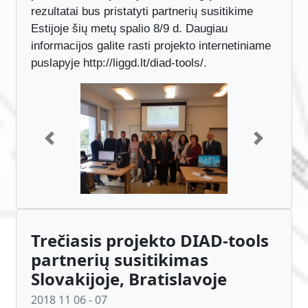
įvertinti sukurtą mokymo medžiagą. Testavimo
rezultatai bus pristatyti partnerių susitikime
Estijoje šių metų spalio 8/9 d. Daugiau
informacijos galite rasti projekto internetiniame
puslapyje http://liggd.lt/diad-tools/.
Previous
Next
Trečiasis projekto DIAD-tools
partnerių susitikimas
Slovakijoje, Bratislavoje