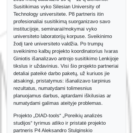
2018 metų balandžio 10-ą – 11-ą dienomis.
Susitikimas vyko Silesian University of
Technology universitete. P8 partneris itin
profesionaliai susitikimą suorganizavo savo
institucijoje, seminarai/mokymai vyko
universiteto laboratorijų korpuse. Sveikinimo
žodį tarė universiteto valdžia. Po trumpų
sveikinimo kalbų projekto koordinatorius Ivaras
Giniotis išanalizavo antrojo susitikimo Lenkijoje
tikslus ir uždavinius. Visi šio projekto partneriai
detaliai pateikė darbo paketų, už kuriuos jie
atsakingi, pristatymus: išanalizavo tarpinius
rezultatus, numatydami tolimesnius
planuojamus darbus, aptardami iškilusias ar
numatydami galimas ateityje problemas.
Projekto „DIAD-tools“ „Poreikių analizės
studijos“ tyrimus atliko ir pristatė projekto