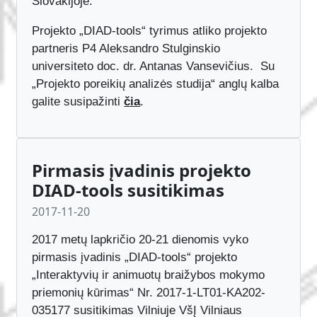
Slovakijoje.
Projekto „DIAD-tools“ tyrimus atliko projekto
partneris P4 Aleksandro Stulginskio
universiteto doc. dr. Antanas Vansevičius. Su
„Projekto poreikių analizės studija“ anglų kalba
galite susipažinti
čia
.
Pirmasis įvadinis projekto
DIAD-tools susitikimas
2017-11-20
2017 metų lapkričio 20-21 dienomis vyko
pirmasis įvadinis „DIAD-tools“ projekto
„Interaktyvių ir animuotų braižybos mokymo
priemonių kūrimas“ Nr. 2017-1-LT01-KA202-