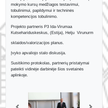
Lenkijoje, Slovakijoje interaktyvių nuotolinių
mokymo kursų medžiagos testavimui,
tobulinimui, papildymui ir techninės
kompetencijos tobulinimo.
Projekto partneris P3 Ida-Virumaa
Kutsehariduskeskus, (Estija), Helju Virunurm
sklaidos/valorizacijos planus.
Įvyko apvaliojo stalo diskusija.
Susitikimo protokolas, partnerių pristatymai
pateikti vidinėje darbinėje šios svetainės
aplinkoje.