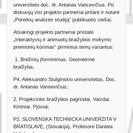
partneris P4 Aleksandro Stulginskio
universiteto doc. dr. Antanas Vancevičius. Po
diskusijų visi projekto partneriai pritarė ir nutarė
„Poreikių analizės studiją“ publikuotis viešai.
Atsakingi projekto partneriai pristatė
„Interaktyvių ir animuotų braižybos mokymo
priemonių kūrimas“ pirminius temų variantus:
1. Brėžinių įforminimas. Geometrinė
braižyba;
P4. Aleksandro Stulginskio universitetas, Doc.
dr. Antanas Vansevičius;
2. Projekcinės braižybos pagrindai, Vaizdai.
Kirtiniai. Pjūviai;
P2. SLOVENSKA TECHNICKA UNIVERZITA V
BRATISLAVE, (Slovakija), Profesorė Daniela