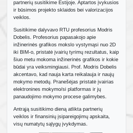
partnerių susitikime Estijoje. Aptartos įvykusios
ir būsimos projekto sklaidos bei valorizacijos
veiklos.
Susitikime dalyvavo RTU profesorius Modris
Dobelis. Profesorius papasakojo apie
inžinerinės grafikos mokslo vystymąsi nuo 2D
iki BIM-o, pristatė įvairių tyrimų rezultatus, kaip
šiuo metu mokoma inžinerinės grafikos ir kokie
būdai yra veiksmingiausi. Prof. Modris Dobelis
akcentavo, kad nauja karta reikalauja ir naujų
mokymo metodų. Pranešėjas pristatė įvairias
elektronines mokymo/si platformas ir jų
panaudojimo mokymo procese galimybes.
Antrąją susitikimo dieną atlikta partnerių
veiklos ir finansinių įsipareigojimų apskaita,
visų numatytų sąlygų įvykdymas.