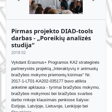
Previous
Next
Pirmas projekto DIAD-tools
darbas - „Poreikių analizės
studija“
2018 02
Vykdant Erasmus+ Programos KA2 strateginės
partnerystės projektą „Interaktyvių ir animuotų
braižybos mokymo priemonių kūrimas“ Nr.
2017-1-LT01-KA202-035177 buvo atlikta
anketinė apklausa - tyrimai braižybos mokymo,
braižybos mokymosi bei braižybos svarbos
darbo rinkoje klausimais penkiose šalyse:
Estijoje, Latvijoje, Lietuvoje, Lenkijoje bei