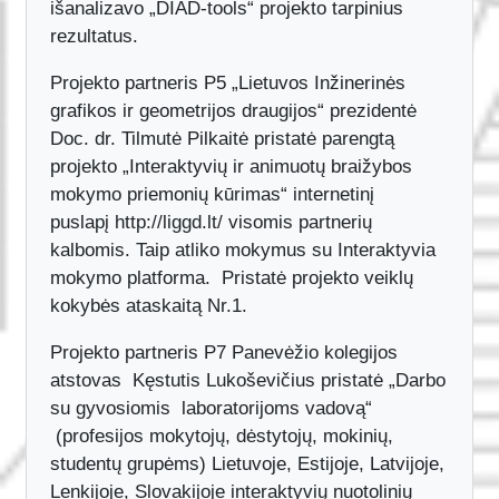
Ivaras Giniotis apžvelgė atliktus darbus ir
išanalizavo „DIAD-tools“ projekto tarpinius
rezultatus.
Projekto partneris P5 „Lietuvos Inžinerinės
grafikos ir geometrijos draugijos“ prezidentė
Doc. dr. Tilmutė Pilkaitė pristatė parengtą
projekto „Interaktyvių ir animuotų braižybos
mokymo priemonių kūrimas“ internetinį
puslapį http://liggd.lt/ visomis partnerių
kalbomis. Taip atliko mokymus su Interaktyvia
mokymo platforma. Pristatė projekto veiklų
kokybės ataskaitą Nr.1.
Projekto partneris P7 Panevėžio kolegijos
atstovas Kęstutis Lukoševičius pristatė „Darbo
su gyvosiomis laboratorijoms vadovą“
(profesijos mokytojų, dėstytojų, mokinių,
studentų grupėms) Lietuvoje, Estijoje, Latvijoje,