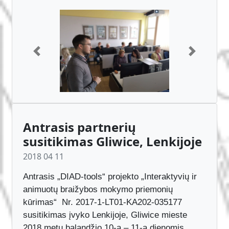
puslapyje http://liggd.lt/diad-tools/.
Previous
Next
Antrasis partnerių
susitikimas Gliwice, Lenkijoje
2018 04 11
Antrasis „DIAD-tools“ projekto „Interaktyvių ir
animuotų braižybos mokymo priemonių
kūrimas“ Nr. 2017-1-LT01-KA202-035177
susitikimas įvyko Lenkijoje, Gliwice mieste